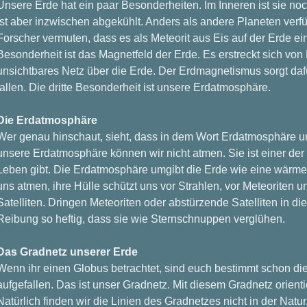
Unsere Erde hat ein paar Besonderheiten. Im Inneren ist sie no
ist aber inzwischen abgekühlt. Anders als andere Planeten verfü
Forscher vermuten, dass es als Meteorit aus Eis auf der Erde ei
Besonderheit ist das Magnetfeld der Erde. Es erstreckt sich von 
unsichtbares Netz über die Erde. Der Erdmagnetismus sorgt dafü
fallen. Die dritte Besonderheit ist unsere Erdatmosphäre.
Die Erdatmosphäre
Wer genau hinschaut, sieht, dass in dem Wort Erdatmosphäre un
unsere Erdatmosphäre können wir nicht atmen. Sie ist einer der
Leben gibt. Die Erdatmosphäre umgibt die Erde wie eine wärmend
uns atmen, ihre Hülle schützt uns vor Strahlen, vor Meteoriten 
Satelliten. Dringen Meteoriten oder abstürzende Satelliten in di
Reibung so heftig, dass sie wie Sternschnuppen verglühen.
Das Gradnetz unserer Erde
Wenn ihr einen Globus betrachtet, sind euch bestimmt schon di
aufgefallen. Das ist unser Gradnetz. Mit diesem Gradnetz orienti
Natürlich finden wir die Linien des Gradnetzes nicht in der Natu