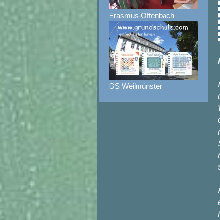
Erasmus-Offenbach
GS Weilmünster