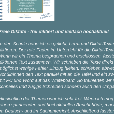
Freie Diktate - frei diktiert und vielfach hochaktuell
In der Schule habe ich es geliebt, Lern- und Diktat-Texte
diktieren. Der rote Faden im Unterricht für die Diktat-Tex
Wenn wir ein Thema besprachen und erschlossen, fassten
diktierten Text zusammen. Wir schrieben die Texte direkt
möglichst wenige Fehler Einzug hielten, schrieben abwec
Schülr/innen den Text parallel mit an die Tafel und ein z
mit PC und Word auf das Whiteboard. So trainierten wir 
schnelles und zügigs Schreiben sondern auch den Umga
Hinsichtlich der Themen war ich sehr frei. Wenn ich mor
einen spannenden und hochaktuellen Bericht hörte, mac
im Deutsch- und im Sachunterricht. Anschließend fasste