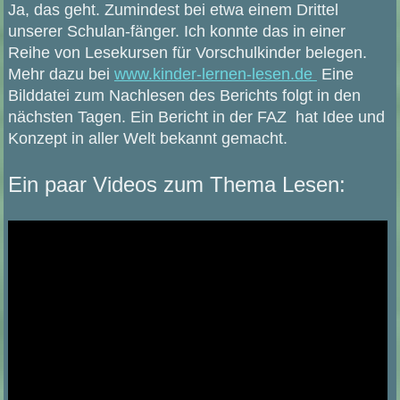
Ja, das geht. Zumindest bei etwa einem Drittel
unserer Schulan-fänger. Ich konnte das in einer
Reihe von Lesekursen für Vorschulkinder belegen.
Mehr dazu bei
www.kinder-lernen-lesen.de
Eine
Bilddatei zum Nachlesen des Berichts folgt in den
nächsten Tagen. Ein Bericht in der FAZ hat Idee und
Konzept in aller Welt bekannt gemacht.
Ein paar Videos zum Thema Lesen: