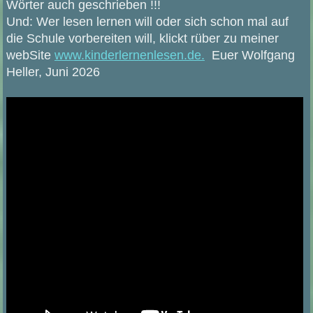
Wörter auch geschrieben !!!
Und: Wer lesen lernen will oder sich schon mal auf
die Schule vorbereiten will, klickt rüber zu meiner
webSite
www.kinderlernenlesen.de.
Euer Wolfgang
Heller, Juni 2026