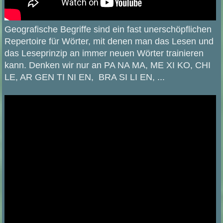
Geografische Begriffe sind ein fast unerschöpflichen
Repertoire für Wörter, mit denen man das Lesen und
das Leseprinzip an immer neuen Wörter trainieren
kann. Denken wir nur an PA NA MA, ME XI KO, CHI
LE, AR GEN TI NI EN, BRA SI LI EN, ...