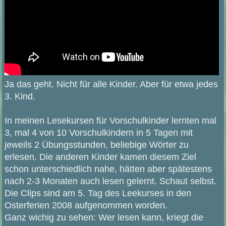
Ja das geht. Nicht für alle Kinder. Aber für etwa jedes
3. Kind.
In meinen Lesekursen für Vorschulkinder lernten mal
3, mal 4 von 10 Vorschulkindern in 5 Tagen mit
jeweils 2 Übungsstunden, beliebige Wörter zu
erlesen. Die anderen Kinder kamen diesem Ziel
schon unterschiedlich nahe, hätten aber spätestens
nach 2-3 Monaten auch lesen gelernt. Schaut selbst.
Die Clips sind am 5. Tag des Leekurses in den
Osterferien 2008 aufgenommen worden.
Ganz wichig zu sehen: Wer lesen kann, kriegt die