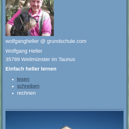
wolfgangheller @ grundschule.com
Wolfgang Heller
35789 Weilmünster im Taunus
Einfach heller lernen
lesen
schreiben
rechnen